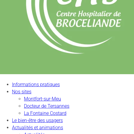
Informations pratiques
Nos sites
Montfort-sur-Meu
Docteur de Tersannes
La Fontaine Costard
Le bien-être des usagers
Actualités et animations