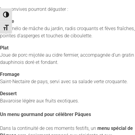
Les convives pourront déguster :
Passer en contraste élevé
Entrée
Méli-mélo de mâche du jardin, radis croquants et fèves fraîches,
Changer la taille de la police
pointes d’asperges et touches de ciboulette.
Plat
Joue de porc mijotée au cidre fermier, accompagnée d’un gratin
dauphinois doré et fondant.
Fromage
Saint-Nectaire de pays, servi avec sa salade verte croquante.
Dessert
Bavaroise légère aux fruits exotiques.
Un menu gourmand pour célébrer Pâques
Dans la continuité de ces moments festifs, un
menu spécial de